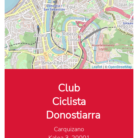
Leaflet
| ©
OpenStreetMap
Club
Ciclista
Donostiarra
Carquizano
Kalea 3, 20001