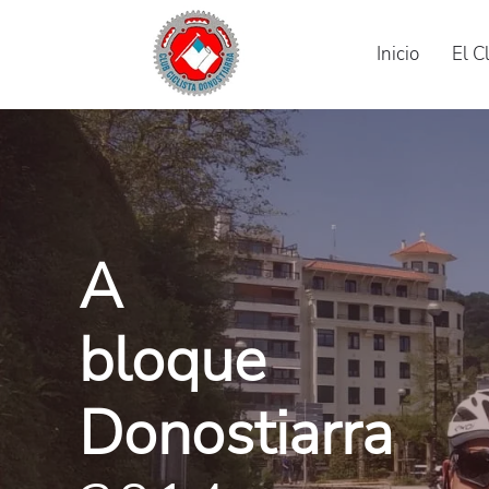
Inicio
El C
A
bloque
Donostiarra